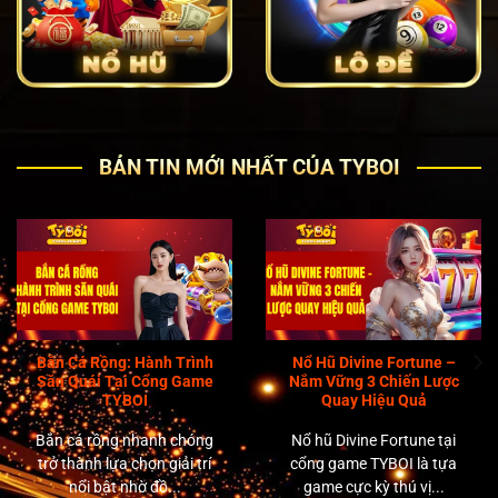
game uy tín với lượng người chơi đông đảo. Hàng loạt số
liệu thực tế sẽ minh chứng cho vị thế vững chắc của nền
tảng này, với chứng chỉ được cấp phép bởi tổ chức uy tín
quốc tế
PAGCOR
. Hãy cùng khám phá những minh chứng
rõ ràng, cho thấy lý do vì sao nơi đây xứng đáng được xếp
vào hàng đầu trong làng game.
BẢN TIN MỚI NHẤT CỦA TYBOI
Minh chứng
Số liệu có được
Lượng player truy cập hàng tháng
Hơn 2,2 triệu lượt truy cập
Số acc mới được đăng ký thành
Hơn 1,2 triệu account người
công
chơi
Tổng giá trị những phần thưởng
Tổng giá trị thưởng trên 880 tỷ
đã trao
đồng
Bắn Cá Rồng: Hành Trình
Nổ Hũ Divine Fortune –
Mức độ ổn định của hệ thống máy
Máy chủ hoạt động ổn định
Săn Quái Tại Cổng Game
Nắm Vững 3 Chiến Lược
TYBOI
Quay Hiệu Quả
chủ liên tục được duy trì
99% thời gian
Tỷ lệ giao dịch hoàn tất trong vòng
98% giao dịch được thực hiện
Bắn cá rồng nhanh chóng
Nổ hũ Divine Fortune tại
30 phút
thành công
trở thành lựa chọn giải trí
cổng game TYBOI là tựa
nổi bật nhờ đồ...
game cực kỳ thú vị...
Số lượng sảnh game đang hoạt
130 sảnh game sẵn sàng phục