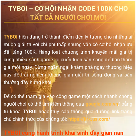
TYBOI – CƠ HỘI NHẬN CODE 100K CHO
TẤT CẢ NGƯỜI CHƠI MỚI
TYBOI
hiện đang trở thành điểm đến lý tưởng cho những ai
muốn giải trí với chi phí thấp nhưng vẫn có cơ hội nhận ưu
đãi tặng 100K. Hàng loạt chương trình khuyến mãi giá trị
cùng nhiều sảnh game lôi cuốn luôn sẵn sàng để bạn tham
gia mỗi ngày. Đừng ngần ngại khám phá ngay thương hiệu
này để trải nghiệm không gian giải trí sống động và săn
thưởng đầy hứng khởi.
Để có thể tham gia vào cổng game một cách nhanh chóng
người chơi có thể tìm kiếm thông qua
google.com.vn
/ bằng
từ khóa
TYBOI
hoặc truy cập thông qua đường link trang
chủ chính thức của chúng tôi:
https://krx.us.com/
TYBOI cùng hành trình khai sinh đầy gian nan