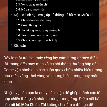
Vòng quay miễn phí
Hũ vàng may mắn
Một số kinh nghiệm giúp dễ thắng nổ hũ Mèo Chiêu Tài
Chú ý đến tốc độ quay
Cược thông minh
Tận dụng vòng quay miễn phí
Tránh lạm dụng chế độ Auto
Chọn khung giờ chơi hợp lý
Kết luận
Đây là một trò slot máy xèng lấy cảm hứng từ mèo thần
tài, mang đến may mắn và cơ hội thắng thưởng hấp dẫn.
Game vận hành qua các cuộn quay chứa nhiều biểu tượng
như mèo vàng, thỏi vàng và những biểu tượng may mắn
khác.
Nhiệm vụ của bạn là quay các cuộn để ghép thành các tổ
hợp chiến thắng và nhận thưởng tương ứng. Điểm nổi bật
của
nổ hũ Mèo Chiêu Tài
không chỉ nằm ở đồ họa dễ