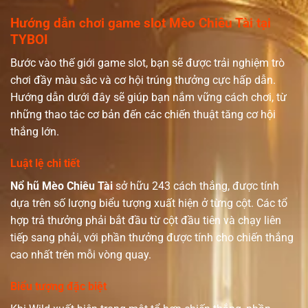
Hướng dẫn chơi game slot Mèo Chiêu Tài tại
TYBOI
Bước vào thế giới game slot, bạn sẽ được trải nghiệm trò
chơi đầy màu sắc và cơ hội trúng thưởng cực hấp dẫn.
Hướng dẫn dưới đây sẽ giúp bạn nắm vững cách chơi, từ
những thao tác cơ bản đến các chiến thuật tăng cơ hội
thắng lớn.
Luật lệ chi tiết
Nổ hũ Mèo Chiêu Tài
sở hữu 243 cách thắng, được tính
dựa trên số lượng biểu tượng xuất hiện ở từng cột. Các tổ
hợp trả thưởng phải bắt đầu từ cột đầu tiên và chạy liên
tiếp sang phải, với phần thưởng được tính cho chiến thắng
cao nhất trên mỗi vòng quay.
Biểu tượng đặc biệt