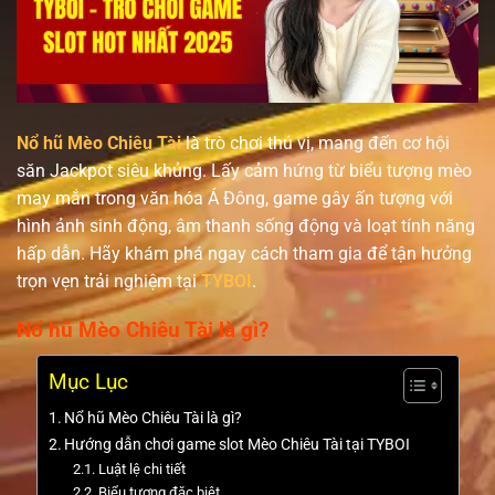
Nổ hũ Mèo Chiêu Tài
là trò chơi thú vị, mang đến cơ hội
săn Jackpot siêu khủng. Lấy cảm hứng từ biểu tượng mèo
may mắn trong văn hóa Á Đông, game gây ấn tượng với
hình ảnh sinh động, âm thanh sống động và loạt tính năng
hấp dẫn. Hãy khám phá ngay cách tham gia để tận hưởng
trọn vẹn trải nghiệm tại
TYBOI
.
Nổ hũ Mèo Chiêu Tài là gì?
Mục Lục
Nổ hũ Mèo Chiêu Tài là gì?
Hướng dẫn chơi game slot Mèo Chiêu Tài tại TYBOI
Luật lệ chi tiết
Biểu tượng đặc biệt