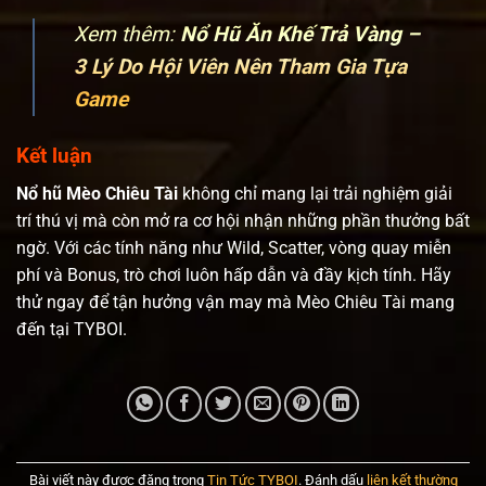
Xem thêm:
Nổ Hũ Ăn Khế Trả Vàng –
3 Lý Do Hội Viên Nên Tham Gia Tựa
Game
Kết luận
Nổ hũ Mèo Chiêu Tài
không chỉ mang lại trải nghiệm giải
trí thú vị mà còn mở ra cơ hội nhận những phần thưởng bất
ngờ. Với các tính năng như Wild, Scatter, vòng quay miễn
phí và Bonus, trò chơi luôn hấp dẫn và đầy kịch tính. Hãy
thử ngay để tận hưởng vận may mà Mèo Chiêu Tài mang
đến tại TYBOI.
Bài viết này được đăng trong
Tin Tức TYBOI
. Đánh dấu
liên kết thường