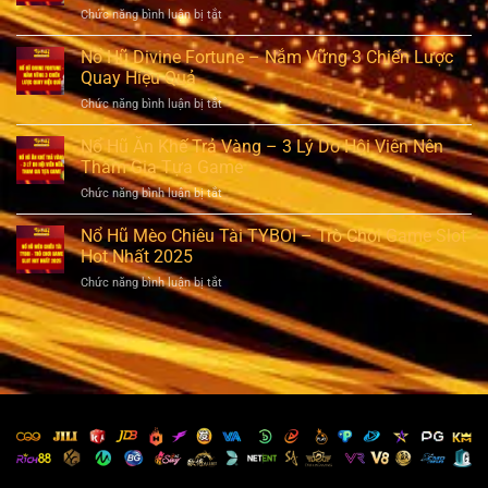
Mở
2026
Chức năng bình luận bị tắt
ở
–
Ra
Nổ
Hot
Kỷ
Hũ
Nổ Hũ Divine Fortune – Nắm Vững 3 Chiến Lược
Game
Nguyên
Hall
Đang
Quay Hiệu Quả
Giải
Of
Làm
Trí
Chức năng bình luận bị tắt
ở
Gods
Mưa
Nổ
–
Làm
Hũ
Nổ Hũ Ăn Khế Trả Vàng – 3 Lý Do Hội Viên Nên
Siêu
Gió
Divine
Phẩm
Tham Gia Tựa Game
Fortune
Hút
Chức năng bình luận bị tắt
ở
–
Khách
Nổ
Nắm
Hàng
Hũ
Nổ Hũ Mèo Chiêu Tài TYBOI – Trò Chơi Game Slot
Vững
Đầu
Ăn
3
Hot Nhất 2025
Hiện
Khế
Chiến
Nay
Chức năng bình luận bị tắt
ở
Trả
Lược
Nổ
Vàng
Quay
Hũ
–
Hiệu
Mèo
3
Quả
Chiêu
Lý
Tài
Do
TYBOI
Hội
–
Viên
Trò
Nên
Chơi
Tham
Game
Gia
Slot