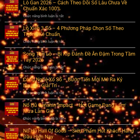
Kép
Lô Gan 2025 – Cách Theo Dõi Số Lâu Chưa Về
–
Chuẩn Xác 100%
4
Chức năng bình luận bị tắt
ở
Phương
Lô
Pháp
Gan
Lô Xiên 3 Số – 4 Phương Pháp Chọn Số Theo
Chọn
2025
Số
Thống Kê Chuẩn
–
Đôi
Chức năng bình luận bị tắt
ở
Cách
Chuẩn
Lô
Theo
Xác
Xiên
Song Thủ Lô – Bí Kíp Đánh Đề Ăn Đậm Trong Tầm
Dõi
Nhất
3
Số
Tay 2026
Hiện
Số
Lâu
Nay
Chức năng bình luận bị tắt
ở
–
Chưa
Song
4
Về
Thủ
Công Nghệ Xổ Số – Bước Tiến Mới Mở Ra Kỷ
Phương
Chuẩn
Lô
Pháp
Nguyên Giải Trí
Xác
–
Chọn
100%
Chức năng bình luận bị tắt
ở
Bí
Số
Công
Kíp
Theo
Nghệ
Nổ Hũ Genshin Impact – Hot Game Đang Làm
Đánh
Thống
Xổ
Đề
Mưa Làm Gió
Kê
Số
Ăn
Chuẩn
Chức năng bình luận bị tắt
ở
–
Đậm
Nổ
Bước
Trong
Hũ
Nổ Hũ Hall Of Gods – Siêu Phẩm Hút Khách Hàng
Tiến
Tầm
Genshin
Mới
Đầu Hiện Nay
Tay
Impact